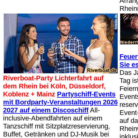
Arran
Rhein
Feuer
Sie es
Das J
Riverboat-Party Lichterfahrt auf
Tag is
dem Rhein bei Köln, Düsseldorf,
Feier
Koblenz + Mainz
Partyschiff-Events
Events
mit Bordparty-Veranstaltungen 2026
reserv
2027 auf einem Discoschiff
All-
Event
inclusive-Abendfahrten auf einem
auf d
Tanzschiff mit Sitzplatzreservierung,
Rheinw
Buffet, Getränken und DJ-Musik bei
inklu