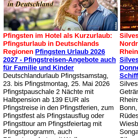
Pfingsten im Hotel als Kurzurlaub:
Silve
Pfingsturlaub in Deutschlands
Nordr
Regionen
Pfingsten Urlaub 2026
Rhein
2027 - Pfingstreisen-Angebote auch
Silve
für Familie und Kinder
Donne
Deutschlandurlaub Pfingstsamstag,
Schiff
23. bis Pfingstmontag, 25. Mai 2026
Silves
Pfingstpauschale 2 Nächte mit
Geträn
Halbpension ab 139 EUR als
Rheins
Pfingstreise in den Pfingstferien, zum
Bonn, 
Pfingstfest als Pfingstausflug oder
Rüdes
Pfingsttour am Pfingstfeiertag mit
Wiesb
Pfingstprogramm, auch
Songa