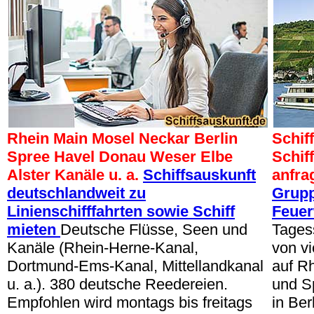
Rhein Main Mosel Neckar Berlin
Schif
Spree Havel Donau Weser Elbe
Schif
Alster Kanäle u. a.
Schiffsauskunft
anfra
deutschlandweit zu
Grupp
Linienschifffahrten sowie Schiff
Feuer
mieten
Deutsche Flüsse, Seen und
Tages
Kanäle (Rhein-Herne-Kanal,
von vi
Dortmund-Ems-Kanal, Mittellandkanal
auf Rh
u. a.). 380 deutsche Reedereien.
und S
Empfohlen wird montags bis freitags
in Ber