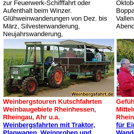
zur Feuerwerk-Schifffahrt oder
Oktob
Aufenthalt beim Winzer.
Boppa
Glühweinwanderungen von Dez. bis
Vallen
März, Silvesterwanderung,
Abend
Neujahrswanderung,
Weinbergstouren Kutschfahrten
Gefü
Weinbaugebiete Rheinhessen,
Mitte
Rheingau, Ahr u.a.
Rhei
Weinbergsfahrten mit Traktor,
für E
Planwagen, Weinproben und
Wande