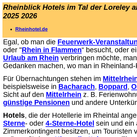
Rheinblick Hotels im Tal der Loreley a
2025 2026
Rheinhotel.de
Egal, ob man die
Feuerwerk-Veranstaltu
oder "
Rhein in Flammen
“ besucht, oder 
Urlaub am Rhein
verbringen möchte, man s
Gedanken machen, wo man in Rheinland-P
Für Übernachtungen stehen im
Mittelrhei
beispielsweise in
Bacharach
,
Boppard
,
O
Sicht auf den
Mittelrhein
z. B. Ferienwoh
günstige Pensionen
und andere Unterkün
Hotels
, die der Hotellerie im Rheintal an
Sterne
- oder
4-Sterne-Hotel
sein und ein
Zimmerkontingent besitzen, um Touristen