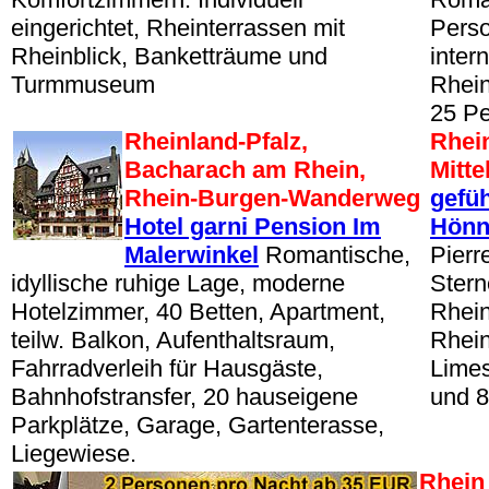
eingerichtet, Rheinterrassen mit
Perso
Rheinblick, Banketträume und
inter
Turmmuseum
Rhein
25 P
Rheinland-Pfalz,
Rhein
Bacharach am Rhein,
Mitte
Rhein-Burgen-Wanderweg
gefüh
Hotel garni Pension Im
Hönn
Malerwinkel
Romantische,
Pierre
idyllische ruhige Lage, moderne
Stern
Hotelzimmer, 40 Betten, Apartment,
Rhein
teilw. Balkon, Aufenthaltsraum,
Rhein
Fahrradverleih für Hausgäste,
Lime
Bahnhofstransfer, 20 hauseigene
und 8
Parkplätze, Garage, Gartenterasse,
Liegewiese.
Rhein