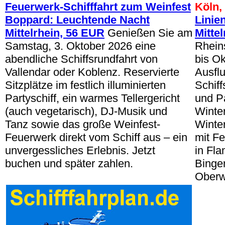
Feuerwerk-Schifffahrt zum Weinfest
Köln,
Boppard: Leuchtende Nacht
Linie
Mittelrhein, 56 EUR
Genießen Sie am
Mitte
Samstag, 3. Oktober 2026 eine
Rheins
abendliche Schiffsrundfahrt von
bis O
Vallendar oder Koblenz. Reservierte
Ausflu
Sitzplätze im festlich illuminierten
Schiff
Partyschiff, ein warmes Tellergericht
und Pa
(auch vegetarisch), DJ-Musik und
Winter
Tanz sowie das große Weinfest-
Winter
Feuerwerk direkt vom Schiff aus – ein
mit F
unvergessliches Erlebnis. Jetzt
in Fl
buchen und später zahlen.
Binge
Oberw