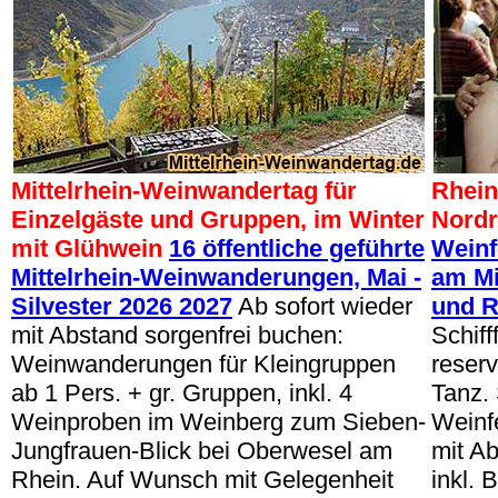
Mittelrhein-Weinwandertag für
Rhein
Einzelgäste und Gruppen, im Winter
Nordr
mit Glühwein
16 öffentliche geführte
Weinf
Mittelrhein-Weinwanderungen, Mai -
am Mi
Silvester 2026 2027
Ab sofort wieder
und 
mit Abstand sorgenfrei buchen:
Schiff
Weinwanderungen für Kleingruppen
reserv
ab 1 Pers. + gr. Gruppen, inkl. 4
Tanz.
Weinproben im Weinberg zum Sieben-
Weinf
Jungfrauen-Blick bei Oberwesel am
mit Ab
Rhein. Auf Wunsch mit Gelegenheit
inkl. 