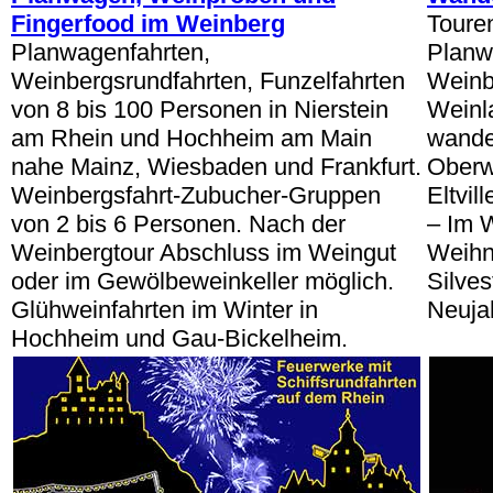
Fingerfood im Weinberg
Toure
Planwagenfahrten,
Planw
Weinbergsrundfahrten, Funzelfahrten
Weinb
von 8 bis 100 Personen in Nierstein
Weinl
am Rhein und Hochheim am Main
wande
nahe Mainz, Wiesbaden und Frankfurt.
Oberw
Weinbergsfahrt-Zubucher-Gruppen
Eltvil
von 2 bis 6 Personen. Nach der
– Im 
Weinbergtour Abschluss im Weingut
Weihn
oder im Gewölbeweinkeller möglich.
Silve
Glühweinfahrten im Winter in
Neuja
Hochheim und Gau-Bickelheim.