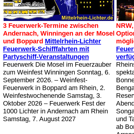
3 Feuerwerk-Termine zwischen
NRW, 
Andernach, Winningen an der Mosel
Optio
und Boppard
Mittelrhein-Lichter
mögli
Feuerwerk-Schifffahrten mit
Feuer
Partyschiff-Veranstaltungen
verfü
Feuerwerk Die Mosel im Feuerzauber
Rheins
zum Weinfest Winningen Sonntag, 6.
spekt
September 2026. – Weinfest-
Bonner
Feuerwerk in Boppard am Rhein, 2.
Benga
Weinfestwochenende Samstag, 3.
Reserv
Oktober 2026 – Feuerwerk Fest der
Abend
1000 Lichter in Andernach am Rhein
Songa
Samstag, 7. August 2027
und Ta
ab Bo