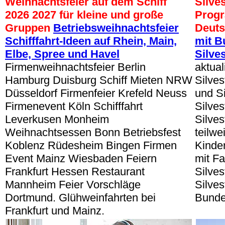
Weihnachtsfeier auf dem Schiff
Silve
2026 2027 für kleine und große
Progr
Gruppen
Betriebsweihnachtsfeier
Deuts
Schifffahrt-Ideen auf Rhein, Main,
mit B
Elbe, Spree und Havel
Silve
Firmenweihnachtsfeier Berlin
aktual
Hamburg Duisburg Schiff Mieten NRW
Silve
Düsseldorf Firmenfeier Krefeld Neuss
und Si
Firmenevent Köln Schifffahrt
Silves
Leverkusen Monheim
Silve
Weihnachtsessen Bonn Betriebsfest
teilwe
Koblenz Rüdesheim Bingen Firmen
Kinder
Event Mainz Wiesbaden Feiern
mit Fa
Frankfurt Hessen Restaurant
Silves
Mannheim Feier Vorschläge
Silves
Dortmund. Glühweinfahrten bei
Bunde
Frankfurt und Mainz.