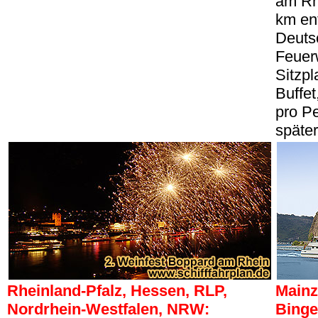
am Rhe
km ent
Deuts
Feuer
Sitzpl
Buffet
pro P
später
Rheinland-Pfalz, Hessen, RLP,
Mainz
Nordrhein-Westfalen, NRW:
Binge