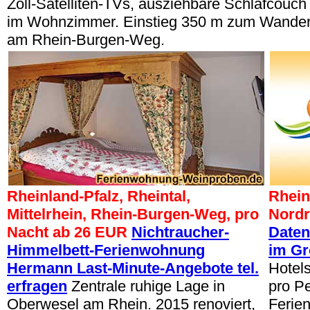
Zoll-Satelliten-TVs, ausziehbare Schlafcouch
im Wohnzimmer. Einstieg 350 m zum Wande
am Rhein-Burgen-Weg.
Rheinland-Pfalz, Rheintal,
Rhein
Mittelrhein, Rhein-Burgen-Weg, pro
Nordr
Nacht ab 26 EUR
Nichtraucher-
Daten
Himmelbett-Ferienwohnung
im Gr
Hermann Last-Minute-Angebote tel.
Hotel
erfragen
Zentrale ruhige Lage in
pro P
Oberwesel am Rhein. 2015 renoviert,
Ferie