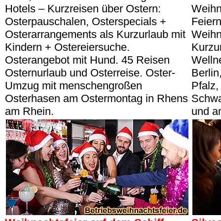
Hotels – Kurzreisen über Ostern:
Weihn
Osterpauschalen, Osterspecials +
Feier
Osterarrangements als Kurzurlaub mit
Weihn
Kindern + Ostereiersuche.
Kurzur
Osterangebot mit Hund. 45 Reisen
Welln
Osternurlaub und Osterreise. Oster-
Berli
Umzug mit menschengroßen
Pfalz,
Osterhasen am Ostermontag in Rhens
Schwa
am Rhein.
und a