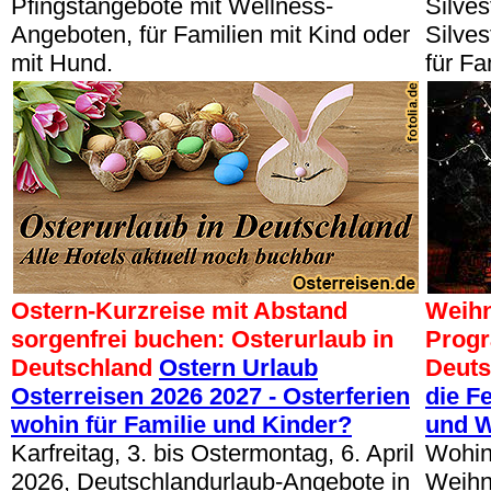
Pfingstangebote mit Wellness-
Silves
Angeboten, für Familien mit Kind oder
Silve
mit Hund.
für Fa
Ostern-Kurzreise mit Abstand
Weihn
sorgenfrei buchen: Osterurlaub in
Progr
Deutschland
Ostern Urlaub
Deut
Osterreisen 2026 2027 - Osterferien
die F
wohin für Familie und Kinder?
und W
Karfreitag, 3. bis Ostermontag, 6. April
Wohin
2026, Deutschlandurlaub-Angebote in
Weihn