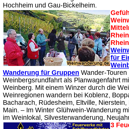
Hochheim und Gau-Bickelheim.
Gefüh
Wein
Mittel
Rhein
Rhei
Weinw
für E
Weinb
Wanderung für Gruppen
Wander-Touren 
Weinbergsrundfahrt als Planwagenfahrt m
Weinberg. Mit einem Winzer durch die Wei
Weinregionen wandern bei Koblenz, Bopp
Bacharach, Rüdesheim, Eltville, Nierstei
Main. – Im Winter Glühwein-Wanderung mi
im Weinlokal, Silvesterwanderung, Neuja
3 Feu