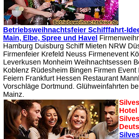
Betriebsweihnachtsfeier Schifffahrt-Ide
Main, Elbe, Spree und Havel
Firmenweihna
Hamburg Duisburg Schiff Mieten NRW Düs
Firmenfeier Krefeld Neuss Firmenevent Köl
Leverkusen Monheim Weihnachtsessen Bo
Koblenz Rüdesheim Bingen Firmen Event
Feiern Frankfurt Hessen Restaurant Mann
Vorschläge Dortmund. Glühweinfahrten bei
Mainz.
Silve
Hotel
Silves
Deuts
Silves