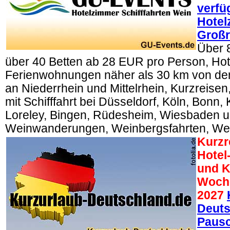
verfü
Hotel
Großr
Über 
über 40 Betten ab 28 EUR pro Person, Ho
Ferienwohnungen näher als 30 km von den
an Niederrhein und Mittelrhein, Kurzreise
mit Schifffahrt bei Düsseldorf, Köln, Bonn,
Loreley, Bingen, Rüdesheim, Wiesbaden u
Weinwanderungen, Weinbergsfahrten, We
Kurzr
Hotel
und K
Woch
2027
Deuts
Pausc