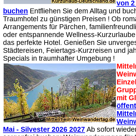
von 2
buchen
Entfliehen Sie dem Alltag und buche
Traumhotel zu günstigen Preisen ! Ob rom
Arrangements für Pärchen, familienfreund
oder entspannende Wellness-Kurzurlaube –
das perfekte Hotel. Genießen Sie unverge
Städtereisen, Feiertags-Kurzreisen und jah
Specials in traumhafter Umgebung !
Mittel
Weinw
Einze
Grupp
mit G
öffen
Mittel
Wein
Mai - Silvester 2026 2027
Ab sofort wiede