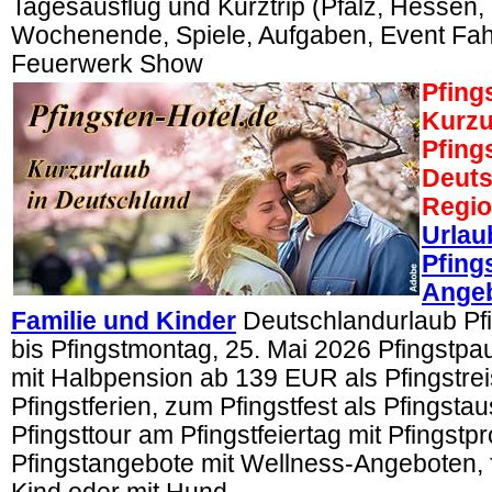
Tagesausflug und Kurztrip (Pfalz, Hesse
Wochenende, Spiele, Aufgaben, Event Fahrt
Feuerwerk Show
Pfing
Kurzu
Pfing
Deuts
Regi
Urlau
Pfing
Angeb
Familie und Kinder
Deutschlandurlaub Pfi
bis Pfingstmontag, 25. Mai 2026 Pfingstp
mit Halbpension ab 139 EUR als Pfingstrei
Pfingstferien, zum Pfingstfest als Pfingstau
Pfingsttour am Pfingstfeiertag mit Pfingst
Pfingstangebote mit Wellness-Angeboten, f