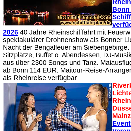
Rhein
Bonn
Schif
verfü
2026
40 Jahre Rheinschifffahrt mit Feuer
spektakulärer Drohnenshow als Bonner Lich
Nacht der Bengalfeuer am Siebengebirge. 
Sitzplätze, Buffet o. Abendessen, DJ-Mus
aus über 2300 Songs und Tanz. Maiausflug
ab Bonn 114 EUR. Maitour-Reise-Arrangem
als Rheinreise verfügbar
River
Licht
Rhein
Düsse
Mainz
Event