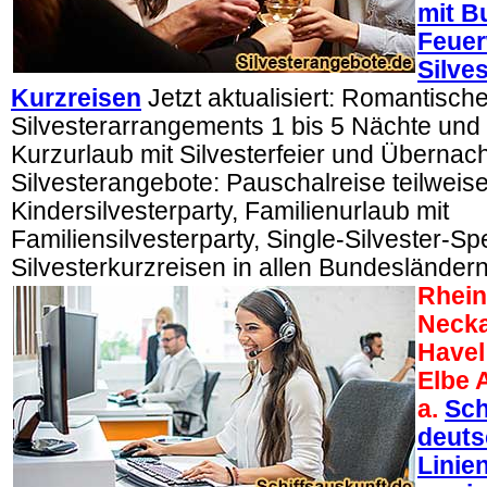
mit B
Feuer
Silve
Kurzreisen
Jetzt aktualisiert: Romantisch
Silvesterarrangements 1 bis 5 Nächte und S
Kurzurlaub mit Silvesterfeier und Übernac
Silvesterangebote: Pauschalreise teilweise 
Kindersilvesterparty, Familienurlaub mit
Familiensilvesterparty, Single-Silvester-Spe
Silvesterkurzreisen in allen Bundesländern
Rhein
Necka
Havel
Elbe 
a.
Sch
deuts
Linie