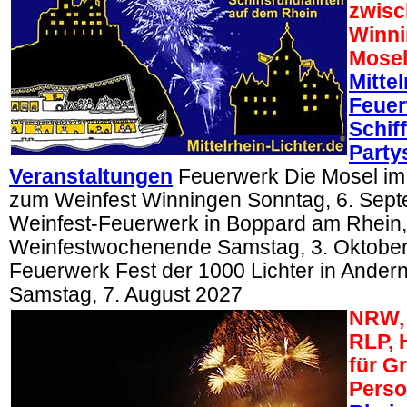
zwisc
Winni
Mosel
Mittel
Feuer
Schif
Partys
Veranstaltungen
Feuerwerk Die Mosel im
zum Weinfest Winningen Sonntag, 6. Sept
Weinfest-Feuerwerk in Boppard am Rhein,
Weinfestwochenende Samstag, 3. Oktober
Feuerwerk Fest der 1000 Lichter in Ande
Samstag, 7. August 2027
NRW, 
RLP, 
für G
Perso