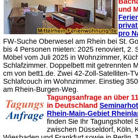
Bacha
und M
Feri
priva
pro N
FW-Suche Oberwesel am Rhein bei St. G
bis 4 Personen mieten: 2025 renoviert, 2. 
Möbel vom Juli 2025 in Wohnzimmer, Küc
Schlafzimmer. Doppelbett mit getrennten M
cm von bett1.de. Zwei 42-Zoll-Satelliten-T
Schlafcouch im Wohnzimmer. Einstieg 3
am Rhein-Burgen-Weg.
Tagungsanfrage an über 1
in Deutschland
Seminarhot
Rhein-Main-Gebiet Rheinla
finden Sie Ihr Tagungshotel 
zwischen Düsseldorf, Köln, 
Wiesbaden und Frankfurt sowie in Berlin