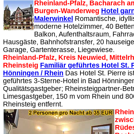
Rheinland-Pfalz, Bacharach a
Burgen-Wanderweg
Hotel gar
Malerwinkel
Romantische, idylli
moderne Hotelzimmer, 40 Betten,
Balkon, Aufenthaltsraum, Fahrrad
Hausgäste, Bahnhofstransfer, 20 hauseige
Garage, Gartenterasse, Liegewiese.
Rheinland-Pfalz, Kreis Neuwied, Mittelrh
Rheinsteig
Familiär geführtes Hotel St. 
Hönningen / Rhein
Das Hotel St. Pierre ist
geführtes 3-Sterne-Hotel in Bad Hönninge
Qualitätsgastgeber; Rheinsteigpartner-Betr
Limesgastgeber, 150 m vom Rhein und 8
Rheinsteig entfernt.
Rhein 
zwisc
Rüde