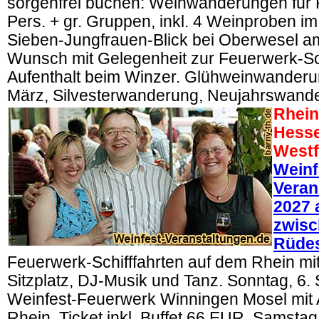
sorgenfrei buchen: Weinwanderungen für 
Pers. + gr. Gruppen, inkl. 4 Weinproben 
Sieben-Jungfrauen-Blick bei Oberwesel a
Wunsch mit Gelegenheit zur Feuerwerk-Sch
Aufenthalt beim Winzer. Glühweinwanderu
März, Silvesterwanderung, Neujahrswand
Rhein
Hesse
Westf
Weinf
Veran
2027 
zwisc
Rüde
Feuerwerk-Schifffahrten auf dem Rhein mit
Sitzplatz, DJ-Musik und Tanz. Sonntag, 6
Weinfest-Feuerwerk Winningen Mosel mit A
Rhein, Ticket inkl. Buffet 66 EUR. Samstag