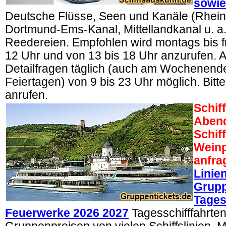
sowie
Deutsche Flüsse, Seen und Kanäle (Rhein
Dortmund-Ems-Kanal, Mittellandkanal u. a
Reedereien. Empfohlen wird montags bis fr
12 Uhr und von 13 bis 18 Uhr anzurufen. 
Detailfragen täglich (auch am Wochenend
Feiertagen) von 9 bis 23 Uhr möglich. Bitte
anrufen.
Schif
Abend
Schif
Weinp
anfra
Linie
Grupp
Tages
Feuerwerke 2026 2027
Tagesschifffahrten