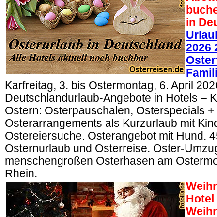
buche
in De
Urlau
2026 
Oster
Famil
Karfreitag, 3. bis Ostermontag, 6. April 202
Deutschlandurlaub-Angebote in Hotels – K
Ostern: Osterpauschalen, Osterspecials +
Osterarrangements als Kurzurlaub mit Kin
Ostereiersuche. Osterangebot mit Hund. 
Osternurlaub und Osterreise. Oster-Umzug
menschengroßen Osterhasen am Ostermo
Rhein.
Weihn
Hotel
Weihn