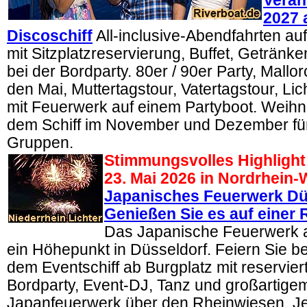
Veran
2027 
Discoschiff
All-inclusive-Abendfahrten au
mit Sitzplatzreservierung, Buffet, Geträn
bei der Bordparty. 80er / 90er Party, Mallor
den Mai, Muttertagstour, Vatertagstour, Lic
mit Feuerwerk auf einem Partyboot. Weihna
dem Schiff im November und Dezember für
Gruppen.
Stimmungsvolles Highlight
23. Mai 2026 in Nordrhein
Japanisches Feuerwerk Dü
Genießen Sie es auf einer R
Das Japanische Feuerwerk a
ein Höhepunkt in Düsseldorf. Feiern Sie b
dem Eventschiff ab Burgplatz mit reservier
Bordparty, Event-DJ, Tanz und großartigem
Japanfeuerwerk über den Rheinwiesen. Jetz