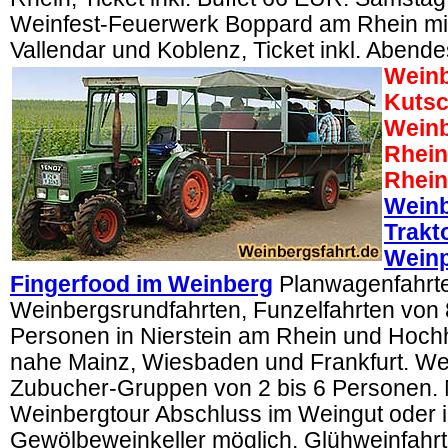
Weinfest-Feuerwerk Boppard am Rhein mit 
Vallendar und Koblenz, Ticket inkl. Aben
Weinb
Kutsc
Weinb
Rhein
Rhein
Weinb
Trakt
Wein
Fingerfood im Weinberg
Planwagenfahrt
Weinbergsrundfahrten, Funzelfahrten von 
Personen in Nierstein am Rhein und Hoc
nahe Mainz, Wiesbaden und Frankfurt. We
Zubucher-Gruppen von 2 bis 6 Personen.
Weinbergtour Abschluss im Weingut oder 
Gewölbeweinkeller möglich. Glühweinfahrt