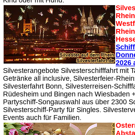
Kind oder mit Hund.
Silve
Rhein
Westf
Rhein
Hess
Schif
Donne
2026 
Silvesterangebote Silvesterschifffahrt mit T
Getränke all inclusive, Silvesterfeier-Rhein
Silvesterfahrt Bonn, Silvesterreisen-Schifff
Rüdesheim und Bingen nach Wiesbaden +
Partyschiff-Songauswahl aus über 2300 S
Silvesterschiff-Party für Singles. Silvester
Events auch für Familien.
Oster
Absta