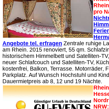
Rhein
pro N
Nicht
Himme
Feri
Herma
Angebote tel. erfragen
Zentrale ruhige L
am Rhein. 2015 renoviert, 55 qm. Schlafz
historischem Himmelbett und Satelliten-T
neuer Schlafcouch und Satelliten-TV, Kü
kostenfrei, Balkon, Terrasse. Motorräder, 
Parkplatz. Auf Wunsch Hochstuhl und Kind
Dauermietpreis ab 8, 12 und 19 Nächte.
Rhein
Hesse
Nordr
NRW: