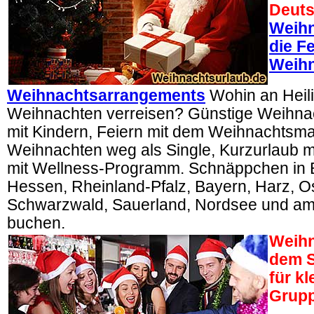
Deuts
Weihn
die Fe
Weihn
Weihnachtsarrangements
Wohin an Heil
Weihnachten verreisen? Günstige Weihna
mit Kindern, Feiern mit dem Weihnachtsm
Weihnachten weg als Single, Kurzurlaub mi
mit Wellness-Programm. Schnäppchen in 
Hessen, Rheinland-Pfalz, Bayern, Harz, O
Schwarzwald, Sauerland, Nordsee und am 
buchen.
Weihn
dem S
für k
Grup