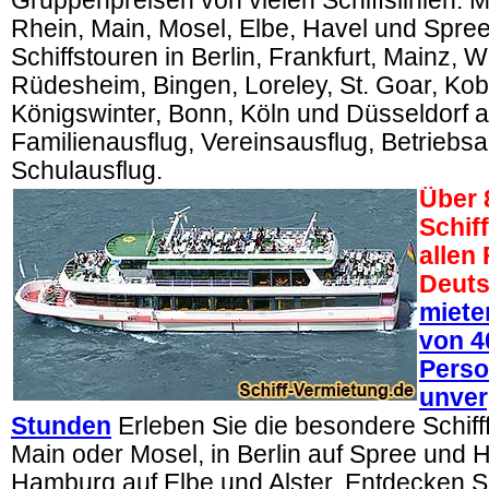
Gruppenpreisen von vielen Schiffslinien. Mi
Rhein, Main, Mosel, Elbe, Havel und Spree
Schiffstouren in Berlin, Frankfurt, Mainz, 
Rüdesheim, Bingen, Loreley, St. Goar, Kob
Königswinter, Bonn, Köln und Düsseldorf a
Familienausflug, Vereinsausflug, Betriebsa
Schulausflug.
Über 
Schif
allen
Deuts
miete
von 4
Perso
unver
Stunden
Erleben Sie die besondere Schifff
Main oder Mosel, in Berlin auf Spree und H
Hamburg auf Elbe und Alster. Entdecken Sie